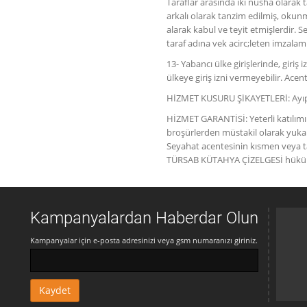
Taraflar arasında iki nüsha olarak t
arkalı olarak tanzim edilmiş, okunmu
alarak kabul ve teyit etmişlerdir. 
taraf adına vek acirc;leten imzala
13- Yabancı ülke girişlerinde, giriş
ülkeye giriş izni vermeyebilir. A
HİZMET KUSURU ŞİKAYETLERİ: Ayıpl
HİZMET GARANTİSİ: Yeterli katılımı
broşürlerden müstakil olarak yukarı
Seyahat acentesinin kısmen veya t
TÜRSAB KÜTAHYA ÇİZELGESİ hükümleri
Kampanyalardan Haberdar Olun
Kampanyalar için e-posta adresinizi veya gsm numaranızı giriniz.