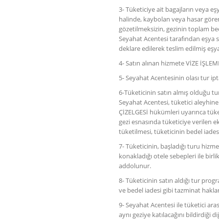
3- Tüketiciye ait bagajların veya
halinde, kaybolan veya hasar gören 
gözetilmeksizin, gezinin toplam bed
Seyahat Acentesi tarafından eşya sah
deklare edilerek teslim edilmiş eş
4- Satın alınan hizmete VİZE İŞLEM
5- Seyahat Acentesinin olası tur ipt
6-Tüketicinin satın almış olduğu 
Seyahat Acentesi, tüketici aleyhin
ÇİZELGESİ hükümleri uyarınca tüket
gezi esnasında tüketiciye verilen ek
tüketilmesi, tüketicinin bedel iades
7- Tüketicinin, başladığı turu hizm
konakladığı otele sebepleri ile birl
addolunur.
8- Tüketicinin satın aldığı tur prog
ve bedel iadesi gibi tazminat haklar
9- Seyahat Acentesi ile tüketici ar
aynı geziye katılacağını bildirdiği 