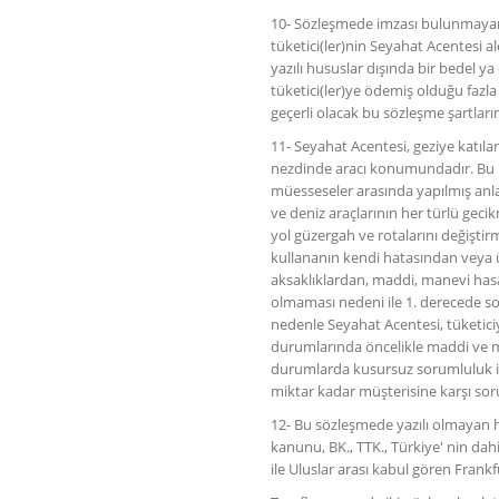
10- Sözleşmede imzası bulunmayan a
tüketici(ler)nin Seyahat Acentesi al
yazılı hususlar dışında bir bedel
tüketici(ler)ye ödemiş olduğu fazla
geçerli olacak bu sözleşme şartları
11- Seyahat Acentesi, geziye katılan t
nezdinde aracı konumundadır. Bu ne
müesseseler arasında yapılmış anl
ve deniz araçlarının her türlü gecik
yol güzergah ve rotalarını değiştir
kullananın kendi hatasından veya 
aksaklıklardan, maddi, manevi hasar
olmaması nedeni ile 1. derecede so
nedenle Seyahat Acentesi, tüketiciy
durumlarında öncelikle maddi ve man
durumlarda kusursuz sorumluluk ilk
miktar kadar müşterisine karşı sor
12- Bu sözleşmede yazılı olmayan h
kanunu, BK., TTK., Türkiye' nin dah
ile Uluslar arası kabul gören Frank