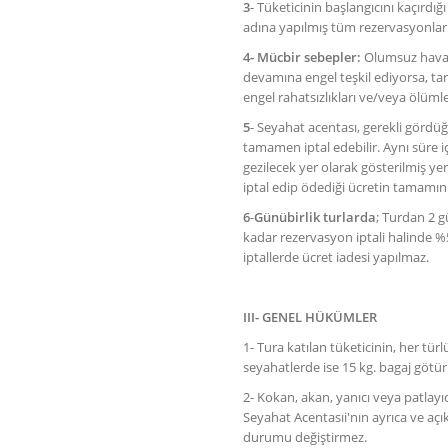
3
- Tüketicinin başlangıcını kaçırdı
adına yapılmış tüm rezervasyonları 
4- Mücbir sebepler:
Olumsuz hava k
devamına engel teşkil ediyorsa, tar
engel rahatsızlıkları ve/veya ölüml
5
- Seyahat acentası, gerekli gördüğ
tamamen iptal edebilir. Aynı süre iç
gezilecek yer olarak gösterilmiş yerl
iptal edip ödediği ücretin tamamın
6
-
Günübirlik turlarda
; Turdan 2 g
kadar rezervasyon iptali halinde %50
iptallerde ücret iadesi yapılmaz.
III- GENEL HÜKÜMLER
1- Tura katılan tüketicinin, her t
seyahatlerde ise 15 kg. bagaj götürm
2- Kokan, akan, yanıcı veya patlayıcı
Seyahat Acentasıi'nın ayrıca ve açı
durumu değiştirmez.