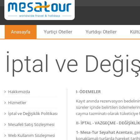
Anasayfa
Yurtiçi Oteller
Yurtdışı Oteller
Kültü
İptal ve Değiş
Hakkımızda
I-
ÖDEMELER
Kayıt anında rezervasyon bedelinin
Hizmetler
süreler içinde belirtilen ödemeleri
İptal ve Değişiklik Politikası
cayma tazminatı olarak tüketiciye fa
II- İPTAL - VAZGEÇME - DEĞİŞİKLİ
Mesafeli Satış Sözleşmesi
1- Mesa-Tur Seyahat Acentası,
ger
Web Kullanım Sözleşmesi
konaklamalı turlarda hareket tarih