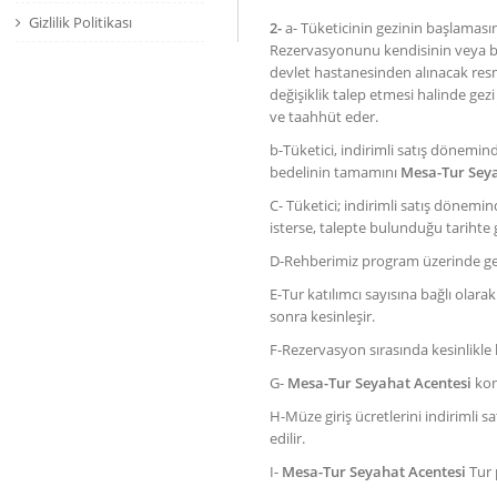
Gizlilik Politikası
2-
a- Tüketicinin gezinin başlamasın
Rezervasyonunu kendisinin veya bir
devlet hastanesinden alınacak resmi
değişiklik talep etmesi halinde gez
ve taahhüt eder.
b-Tüketici, indirimli satış dönemin
bedelinin tamamını
Mesa-Tur Seya
C- Tüketici; indirimli satış dönemi
isterse, talepte bulunduğu tarihte g
D-Rehberimiz program üzerinde gezi
E-Tur katılımcı sayısına bağlı olarak
sonra kesinleşir.
F-Rezervasyon sırasında kesinlikle 
G-
Mesa-Tur Seyahat Acentesi
kon
H-Müze giriş ücretlerini indirimli s
edilir.
I-
Mesa-Tur Seyahat Acentesi
Tur 