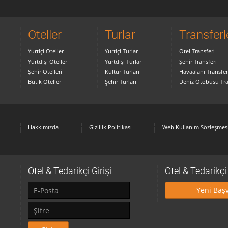
Oteller
Turlar
Transferl
Yurtiçi Oteller
Yurtiçi Turlar
Otel Transferi
Yurtdışı Oteller
Yurtdışı Turlar
Şehir Transferi
Şehir Otelleri
Kültür Turları
Havaalanı Transfer
Butik Oteller
Şehir Turları
Deniz Otobüsü Tra
Hakkımızda
Gizlilik Politikası
Web Kullanım Sözleşmes
Otel & Tedarikçi Girişi
Otel & Tedarikç
Yeni Baş