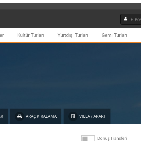
er
Kültür Turları
Yurtdışı Turları
Gemi Turları
ER
ARAÇ KIRALAMA
VILLA / APART
Dönüş Transferi