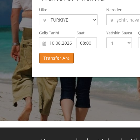
Ülke
Nereden
Geliş Tarihi
Saat
Yetişkin Sayısı