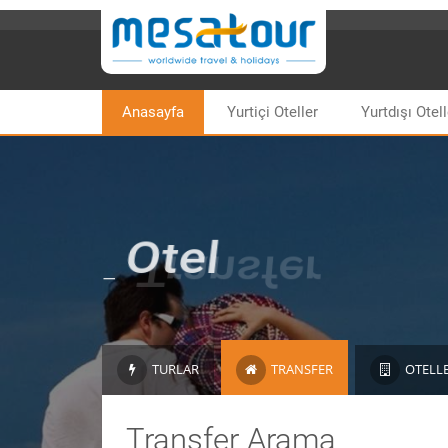
Anasayfa
Yurtiçi Oteller
Yurtdışı Otell
-
Otel
TURLAR
TRANSFER
OTELL
Transfer Arama