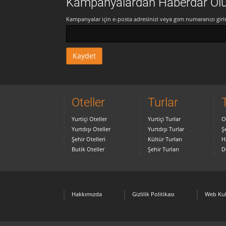
Kampanyalardan Haberdar Ol
Kampanyalar için e-posta adresinizi veya gsm numaranızı girin
Oteller
Turlar
Yurtiçi Oteller
Yurtiçi Turlar
O
Yurtdışı Oteller
Yurtdışı Turlar
Ş
Şehir Otelleri
Kültür Turları
H
Butik Oteller
Şehir Turları
D
Hakkımızda
Gizlilik Politikası
Web Kul