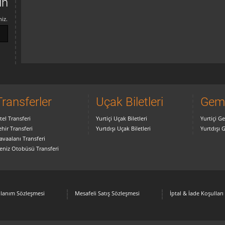
un
iz.
Transferler
Uçak Biletleri
Gemi
tel Transferi
Yurtiçi Uçak Biletleri
Yurtiçi Ge
ehir Transferi
Yurtdışı Uçak Biletleri
Yurtdışı 
avaalanı Transferi
eniz Otobüsü Transferi
lanım Sözleşmesi
Mesafeli Satış Sözleşmesi
İptal & İade Koşulları