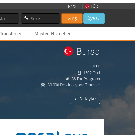
TRY
TÜR
Giriş
Üye Ol
TÜR
Transferler
Müşteri Hizmetleri
ENG
ARA
Bursa
FRA
...
GER
1502 Otel
36 Tur Programı
30.000 Destinasyona Transfer
Detaylar